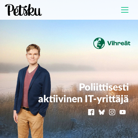
Poliittisesti
aktiivinen IT-yrittäjä